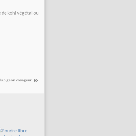
e de kohl végétal ou
du pigeon voyageur