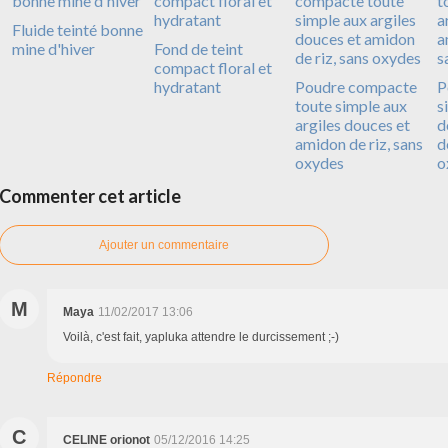
Fluide teinté bonne
mine d'hiver
Fond de teint
compact floral et
hydratant
Poudre compacte
P
toute simple aux
s
argiles douces et
d
amidon de riz, sans
d
oxydes
o
Commenter cet article
Ajouter un commentaire
M
Maya
11/02/2017 13:06
Voilà, c'est fait, yapluka attendre le durcissement ;-)
Répondre
C
CELINE orionot
05/12/2016 14:25