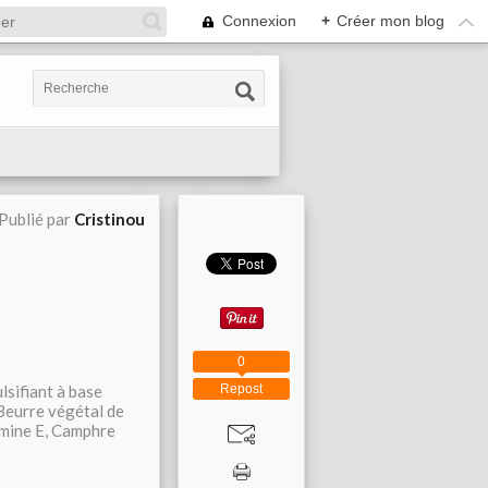
Connexion
+
Créer mon blog
Publié par
Cristinou
0
Repost
ulsifiant à base
, Beurre végétal de
amine E, Camphre