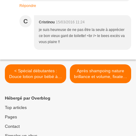
Répondre
C
Cristinou
15/03/2016 11:24
je suis heureuse de ne pas être la seule à apprécier
ce bon vieux gant de toilette! <br /> le bees excès va
vous plaire !!
< Spécial débutantes :
Après shampoing nature
Douce lotion pour bébé à la
brillance et volume, fixateur
camomille, fleur d'oranger
de couleur végétale >
et mauve
Hébergé par Overblog
Top articles
Pages
Contact
Signaler un abus