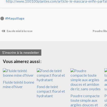
#Maquillage
Eau de miel à la rose
Poudre lib
S'inscrire à la newsletter
Vous aimerez aussi :
Fluide teinté bonne
mine d'hiver
Fond de teint
compact floral et
hydratant
Poudre compacte
P
toute simple aux
s
argiles douces et
d