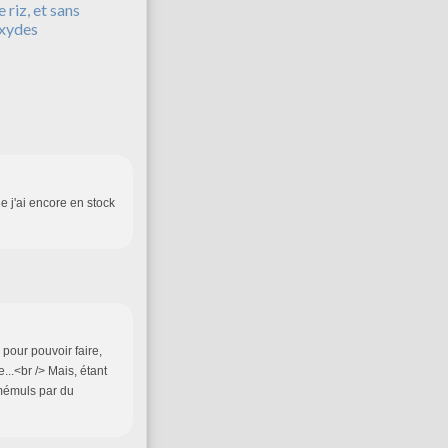
m
e riz, et sans
b
xydes
r
e
,
i
l
m
a
n
e j'ai encore en stock
q
u
a
i
t
s
o
u
pour pouvoir faire,
v
e...<br /> Mais, étant
e
umémuls par du
n
t
l