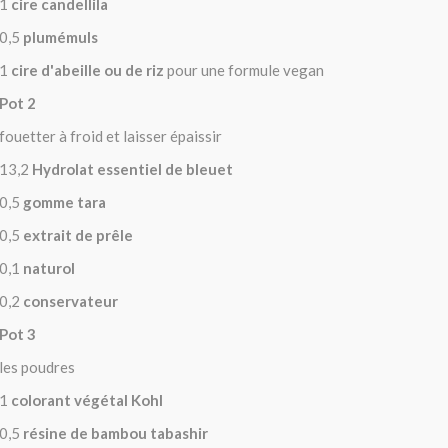
1
cire candellila
0,5
plumémuls
1
cire d'abeille ou de riz
pour une formule vegan
Pot 2
fouetter à froid et laisser épaissir
13,2
Hydrolat essentiel de bleuet
0,5
gomme tara
0,5
extrait de prêle
0,1
naturol
0,2
conservateur
Pot 3
les poudres
1
colorant végétal Kohl
0,5
résine de bambou tabashir