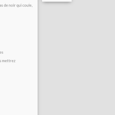
as de noir qui coule,
ces
us mettrez