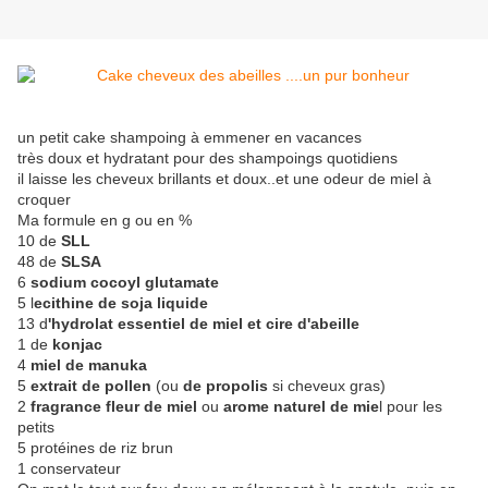
un petit cake shampoing à emmener en vacances
très doux et hydratant pour des shampoings quotidiens
il laisse les cheveux brillants et doux..et une odeur de miel à
croquer
Ma formule en g ou en %
10 de
SLL
48 de
SLSA
6
sodium cocoyl glutamate
5 l
ecithine de soja liquide
13 d
'hydrolat essentiel de miel et cire d'abeille
1 de
konjac
4
miel de manuka
5
extrait de pollen
(ou
de propolis
si cheveux gras)
2
fragrance fleur de miel
ou
arome naturel de mie
l pour les
petits
5 protéines de riz brun
1 conservateur