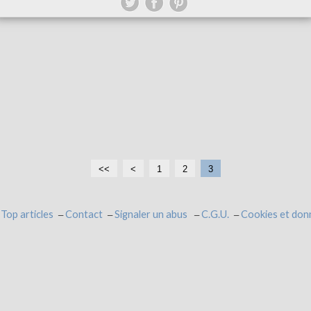
<<
<
1
2
3
Top articles
Contact
Signaler un abus
C.G.U.
Cookies et don