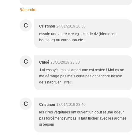
Répondre
C
Cristinou
24/01/2019 10:50
essaie une autre cire vg : cire de riz (bientot en
boutique) ou carnauba etc...
C
Chloé
23/01/2019 23:38
J ai essayé...mais l amertume est restée ! Moi ça ne
me dérange pas mais certaines ont encore besoin
de s habituer....rire!!!
C
Cristinou
17/01/2019 23:40
les cires végétales ont ouvent un gout et une odeur
pas forcément sympas. Il faut tricher avec les aromes
si besoin