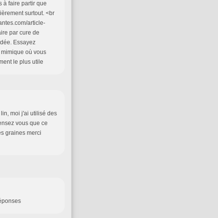
s à faire partir que
lièrement surtout. <br
ntes.com/article-
ire par cure de
ridée. Essayez
e mimique où vous
ment le plus utile
n, moi j'ai utilisé des
pensez vous que ce
es graines merci
réponses