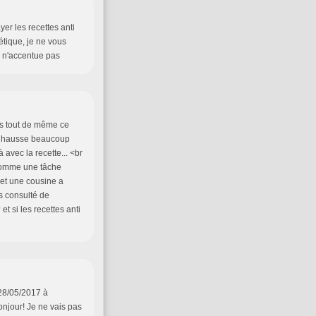
yer les recettes anti
étique, je ne vous
il n'accentue pas
ais tout de même ce
je hausse beaucoup
à avec la recette... <br
 comme une tâche
 et une cousine a
as consulté de
t si les recettes anti
> 28/05/2017 à
onjour! Je ne vais pas