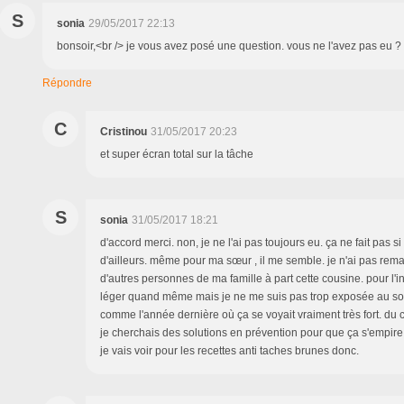
S
sonia
29/05/2017 22:13
bonsoir,<br /> je vous avez posé une question. vous ne l'avez pas eu ?
Répondre
C
Cristinou
31/05/2017 20:23
et super écran total sur la tâche
S
sonia
31/05/2017 18:21
d'accord merci. non, je ne l'ai pas toujours eu. ça ne fait pas 
d'ailleurs. même pour ma sœur , il me semble. je n'ai pas rem
d'autres personnes de ma famille à part cette cousine. pour l'in
léger quand même mais je ne me suis pas trop exposée au sol
comme l'année dernière où ça se voyait vraiment très fort. du c
je cherchais des solutions en prévention pour que ça s'empire 
je vais voir pour les recettes anti taches brunes donc.