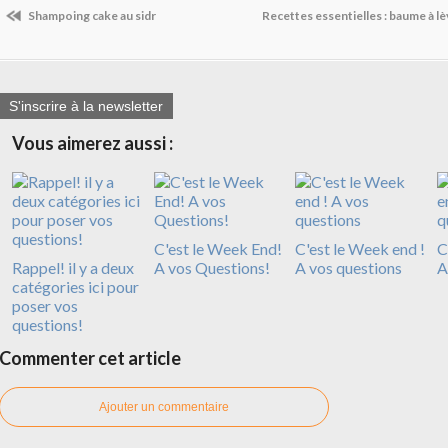
Shampoing cake au sidr
Recettes essentielles : baume à l
S'inscrire à la newsletter
Vous aimerez aussi :
C'est le Week End!
C'est le Week end !
C
Rappel! il y a deux
A vos Questions!
A vos questions
A
catégories ici pour
poser vos
questions!
Commenter cet article
Ajouter un commentaire