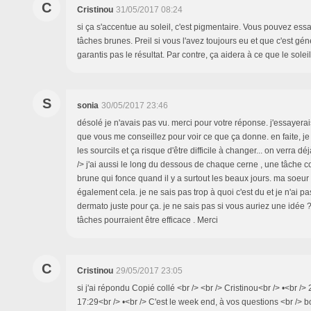
C
Cristinou
31/05/2017 08:24
si ça s'accentue au soleil, c'est pigmentaire. Vous pouvez essa
tâches brunes. Preil si vous l'avez toujours eu et que c'est gén
garantis pas le résultat. Par contre, ça aidera à ce que le sole
S
sonia
30/05/2017 23:46
désolé je n'avais pas vu. merci pour votre réponse. j'essayer
que vous me conseillez pour voir ce que ça donne. en faite, 
les sourcils et ça risque d'être difficile à changer... on verra déj
/> j'ai aussi le long du dessous de chaque cerne , une tâche
brune qui fonce quand il y a surtout les beaux jours. ma soeur
également cela. je ne sais pas trop à quoi c'est du et je n'ai p
dermato juste pour ça. je ne sais pas si vous auriez une idée ? e
tâches pourraient être efficace . Merci
C
Cristinou
29/05/2017 23:05
si j'ai répondu Copié collé <br /> <br /> Cristinou<br /> •<br /
17:29<br /> •<br /> C'est le week end, à vos questions <br /> b