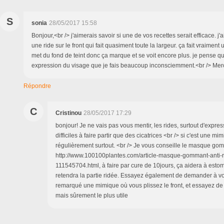
S
sonia
28/05/2017 15:58
Bonjour,<br /> j'aimerais savoir si une de vos recettes serait efficace. j'
une ride sur le front qui fait quasiment toute la largeur. ça fait vraimen
met du fond de teint donc ça marque et se voit encore plus. je pense qu
expression du visage que je fais beaucoup inconsciemment.<br /> Mer
Répondre
C
Cristinou
28/05/2017 17:29
bonjour! Je ne vais pas vous mentir, les rides, surtout d'expres
difficiles à faire partir que des cicatrices <br /> si c'est une m
régulièrement surtout. <br /> Je vous conseille le masque go
http://www.100100plantes.com/article-masque-gommant-anti-ri
111545704.html, à faire par cure de 10jours, ça aidera à estom
retendra la partie ridée. Essayez également de demander à vos
remarqué une mimique où vous plissez le front, et essayez de la
mais sûrement le plus utile