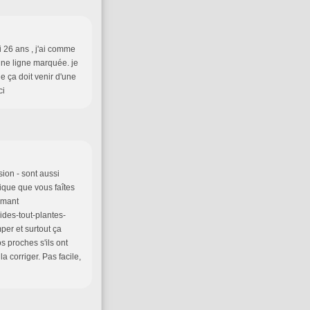
ai 26 ans , j'ai comme
t une ligne marquée. je
e ça doit venir d'une
ci
sion - sont aussi
imique que vous faîtes
mmant
des-tout-plantes-
per et surtout ça
 proches s'ils ont
 corriger. Pas facile,