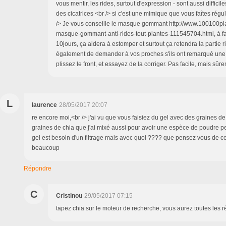
vous mentir, les rides, surtout d'expression - sont aussi difficile
des cicatrices <br /> si c'est une mimique que vous faîtes régu
/> Je vous conseille le masque gommant http://www.100100pla
masque-gommant-anti-rides-tout-plantes-111545704.html, à fa
10jours, ça aidera à estomper et surtout ça retendra la partie 
également de demander à vos proches s'ils ont remarqué un
plissez le front, et essayez de la corriger. Pas facile, mais sûre
L
laurence
28/05/2017 20:07
re encore moi,<br /> j'ai vu que vous faisiez du gel avec des graines de li
graines de chia que j'ai mixé aussi pour avoir une espèce de poudre 
gel est besoin d'un filtrage mais avec quoi ???? que pensez vous de c
beaucoup
Répondre
C
Cristinou
29/05/2017 07:15
tapez chia sur le moteur de recherche, vous aurez toutes les 